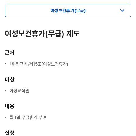
여성보건휴가(무급)
여성보건휴가(무급) 제도
근거
｢취업규칙」제15조(여성보건휴가)
대상
여성교직원
내용
월 1일 무급휴가 부여
신청