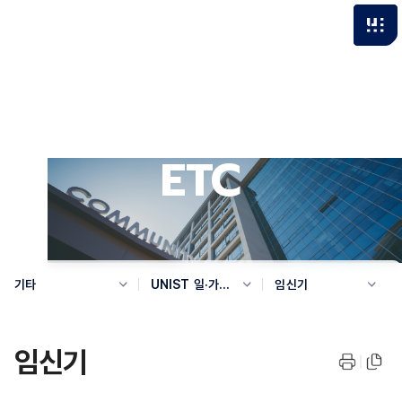
ETC
기타
UNIST 일·가정
임신기
양립 지원제도
임신기