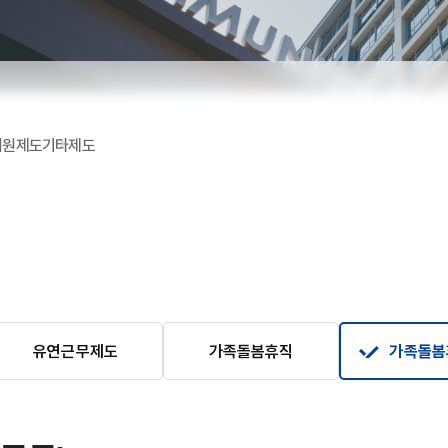
 지원제도
기타제도
유연근무제도
가족돌봄휴직
가족돌봄
급)