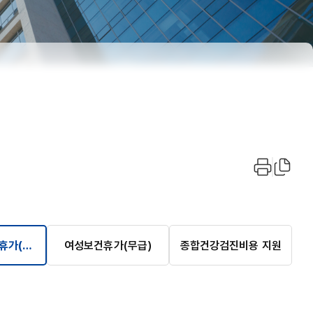
휴가(무
여성보건휴가(무급)
종합건강검진비용 지원