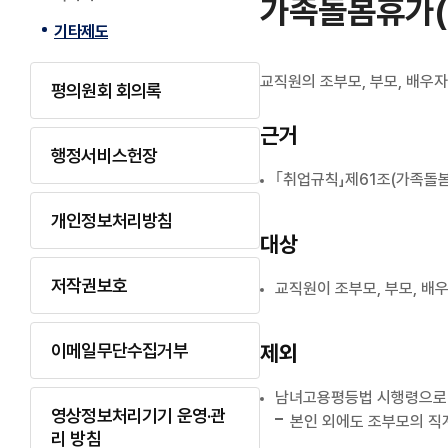
가족돌봄휴가(
기타제도
교직원의 조부모, 부모, 배우자
평의원회 회의록
근거
행정서비스헌장
｢취업규칙」제61조(가족돌봄
개인정보처리방침
대상
저작권보호
교직원이 조부모, 부모, 배
제외
이메일무단수집거부
남녀고용평등법 시행령으로
영상정보처리기기 운영·관
본인 외에도 조부모의 직
리 방침