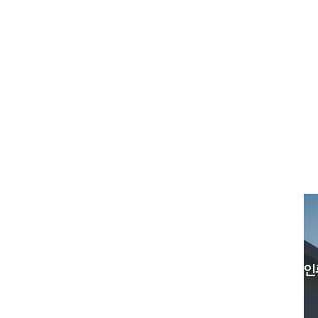
입학
교육
인