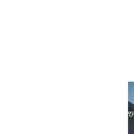
입학
교육
인